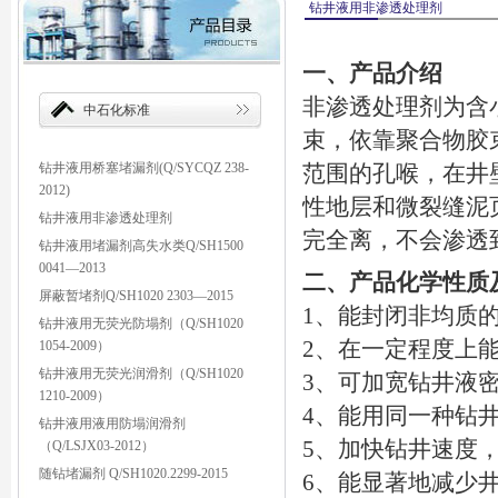
钻井液用非渗透处理剂
一、产品介绍
非渗透处理剂为含
中石化标准
束，依靠聚合物胶
钻井液用桥塞堵漏剂(Q/SYCQZ 238-
范围的孔喉，在井
2012)
性地层和微裂缝泥
钻井液用非渗透处理剂
完全离，不会渗透
钻井液用堵漏剂高失水类Q/SH1500
0041—2013
二、产品化学性质
屏蔽暂堵剂Q/SH1020 2303—2015
1、能封闭非均质
钻井液用无荧光防塌剂（Q/SH1020
2、在一定程度上
1054-2009）
钻井液用无荧光润滑剂（Q/SH1020
3、可加宽钻井液密
1210-2009）
4、能用同一种钻
钻井液用液用防塌润滑剂
5、加快钻井速度
（Q/LSJX03-2012）
随钻堵漏剂 Q/SH1020.2299-2015
6、能显著地减少