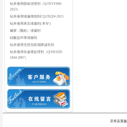
钻井液用固体润滑剂（Q/JXSY009-
2023）
钻井液用堵漏增强剂CQ/JXQW-2015
钻井液用承压堵漏剂( Ⅲ Ⅳ )
橡胶（颗粒）堵漏剂
硅酸盐纤维堵漏剂
钻井液用无荧光防塌降滤失剂
钻井液用非渗透处理剂（Q/SH1020
1844-2007）
灵寿县冀鑫