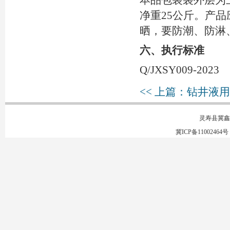
本品包装袋外层为
净重25公斤。产
晒，要防潮、防淋
六、
执行标准
Q/JXSY009-2023
<< 上篇：钻井液
灵寿县冀鑫
冀ICP备11002464号