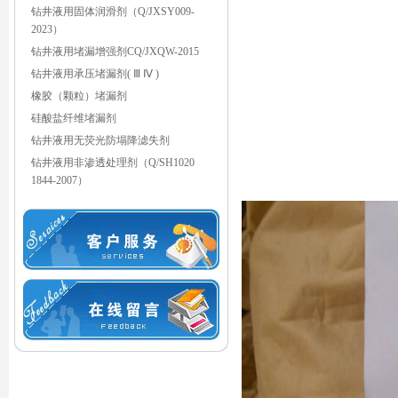
钻井液用固体润滑剂（Q/JXSY009-
2023）
钻井液用堵漏增强剂CQ/JXQW-2015
钻井液用承压堵漏剂( Ⅲ Ⅳ )
橡胶（颗粒）堵漏剂
硅酸盐纤维堵漏剂
钻井液用无荧光防塌降滤失剂
钻井液用非渗透处理剂（Q/SH1020
1844-2007）